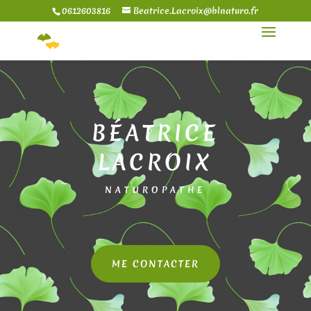
0612603816
Beatrice.Lacroix@blnaturo.fr
BÉATRICE
LACROIX
NATUROPATHE
ME CONTACTER