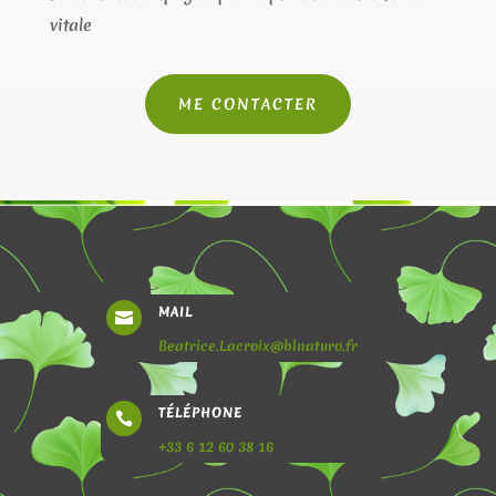
vitale
ME CONTACTER
MAIL

Beatrice.Lacroix@blnaturo.fr
TÉLÉPHONE

+33 6 12 60 38 16