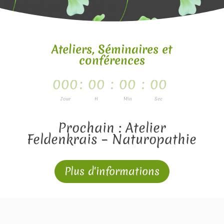
Ateliers, Séminaires et
conférences
000
:
00
:
00
:
00
Jour
H
Min
Sec
Prochain : Atelier
Feldenkrais – Naturopathie
Plus d'informations