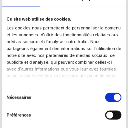
Ce site web utilise des cookies.
Les cookies nous permettent de personnaliser le contenu
et les annonces, d'offrir des fonctionnalités relatives aux
médias sociaux et d'analyser notre trafic. Nous
partageons également des informations sur l'utilisation de
notre site avec nos partenaires de médias sociaux, de
publicité et d'analyse, qui peuvent combiner celles-ci
avec d'autres informations que vous leur avez fournies
ou qu'ils ont collectées lors de votre utilisation de leurs
services.
La Naturopathie
Sélection
Nécessaires
du
La naturopathie est une aide naturelle
consentement
pour préserver ou améliorer votre
Préférences
santé.